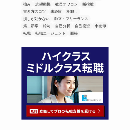
強み
志望動機
教員オワコン
断捨離
書き方のコツ
未経験
棚卸し
潰しが効かない
独立・フリーランス
第二新卒
給与
自己分析
自己投資
車売却
転職
転職エージェント
面接