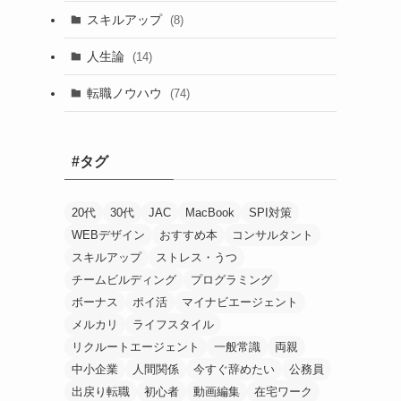
スキルアップ
(8)
人生論
(14)
転職ノウハウ
(74)
#タグ
20代
30代
JAC
MacBook
SPI対策
WEBデザイン
おすすめ本
コンサルタント
スキルアップ
ストレス・うつ
チームビルディング
プログラミング
ボーナス
ポイ活
マイナビエージェント
メルカリ
ライフスタイル
リクルートエージェント
一般常識
両親
中小企業
人間関係
今すぐ辞めたい
公務員
出戻り転職
初心者
動画編集
在宅ワーク