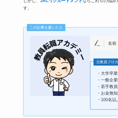
しかし、
JACリクルートメント
ならこれらの悩み
す。
この記事を書いた人
名前
元教員ブロ
・大学卒業
・一般企業
・若手教員
・お金無知
・100名