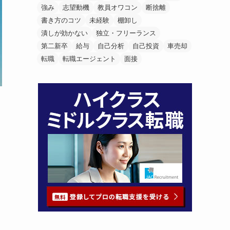
強み
志望動機
教員オワコン
断捨離
書き方のコツ
未経験
棚卸し
潰しが効かない
独立・フリーランス
第二新卒
給与
自己分析
自己投資
車売却
転職
転職エージェント
面接