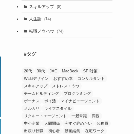
スキルアップ
(8)
人生論
(14)
転職ノウハウ
(74)
#タグ
20代
30代
JAC
MacBook
SPI対策
WEBデザイン
おすすめ本
コンサルタント
スキルアップ
ストレス・うつ
チームビルディング
プログラミング
ボーナス
ポイ活
マイナビエージェント
メルカリ
ライフスタイル
リクルートエージェント
一般常識
両親
中小企業
人間関係
今すぐ辞めたい
公務員
出戻り転職
初心者
動画編集
在宅ワーク