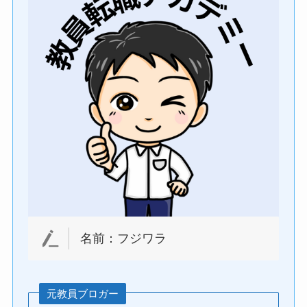
名前：フジワラ
元教員ブロガー