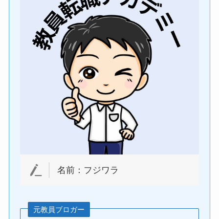
名前：フジワラ
元教員ブロガー