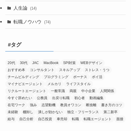
人生論
(14)
転職ノウハウ
(74)
#タグ
20代
30代
JAC
MacBook
SPI対策
WEBデザイン
おすすめ本
コンサルタント
スキルアップ
ストレス・うつ
チームビルディング
プログラミング
ボーナス
ポイ活
マイナビエージェント
メルカリ
ライフスタイル
リクルートエージェント
一般常識
両親
中小企業
人間関係
今すぐ辞めたい
公務員
出戻り転職
初心者
動画編集
在宅ワーク
強み
志望動機
教員オワコン
断捨離
書き方のコツ
未経験
棚卸し
潰しが効かない
独立・フリーランス
第二新卒
給与
自己分析
自己投資
車売却
転職
転職エージェント
面接