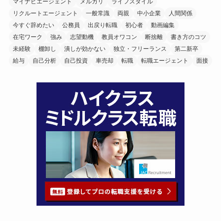
マイナビエージェント
メルカリ
ライフスタイル
リクルートエージェント
一般常識
両親
中小企業
人間関係
今すぐ辞めたい
公務員
出戻り転職
初心者
動画編集
在宅ワーク
強み
志望動機
教員オワコン
断捨離
書き方のコツ
未経験
棚卸し
潰しが効かない
独立・フリーランス
第二新卒
給与
自己分析
自己投資
車売却
転職
転職エージェント
面接