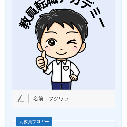
名前：フジワラ
元教員ブロガー