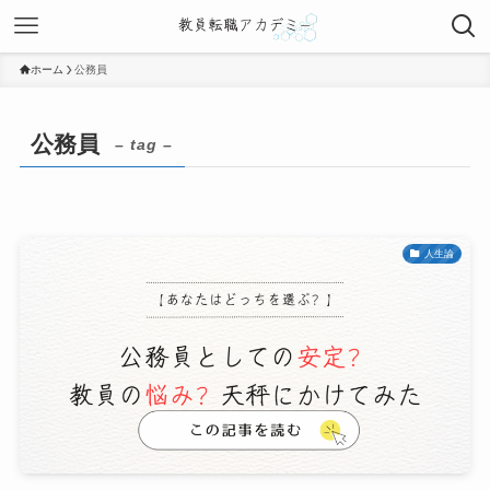
ホーム
公務員
公務員
– tag –
人生論