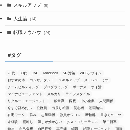
スキルアップ
(8)
人生論
(14)
転職ノウハウ
(74)
#タグ
20代
30代
JAC
MacBook
SPI対策
WEBデザイン
おすすめ本
コンサルタント
スキルアップ
ストレス・うつ
チームビルディング
プログラミング
ボーナス
ポイ活
マイナビエージェント
メルカリ
ライフスタイル
リクルートエージェント
一般常識
両親
中小企業
人間関係
今すぐ辞めたい
公務員
出戻り転職
初心者
動画編集
在宅ワーク
強み
志望動機
教員オワコン
断捨離
書き方のコツ
未経験
棚卸し
潰しが効かない
独立・フリーランス
第二新卒
給与
自己分析
自己投資
車売却
転職
転職エージェント
面接