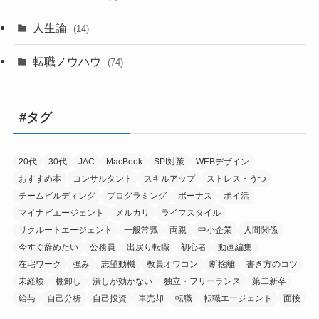
人生論
(14)
転職ノウハウ
(74)
#タグ
20代
30代
JAC
MacBook
SPI対策
WEBデザイン
おすすめ本
コンサルタント
スキルアップ
ストレス・うつ
チームビルディング
プログラミング
ボーナス
ポイ活
マイナビエージェント
メルカリ
ライフスタイル
リクルートエージェント
一般常識
両親
中小企業
人間関係
今すぐ辞めたい
公務員
出戻り転職
初心者
動画編集
在宅ワーク
強み
志望動機
教員オワコン
断捨離
書き方のコツ
未経験
棚卸し
潰しが効かない
独立・フリーランス
第二新卒
給与
自己分析
自己投資
車売却
転職
転職エージェント
面接