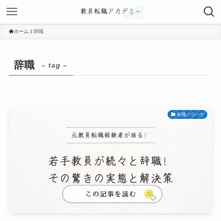
ホーム
辞職
辞職
– tag –
転職ノウハウ