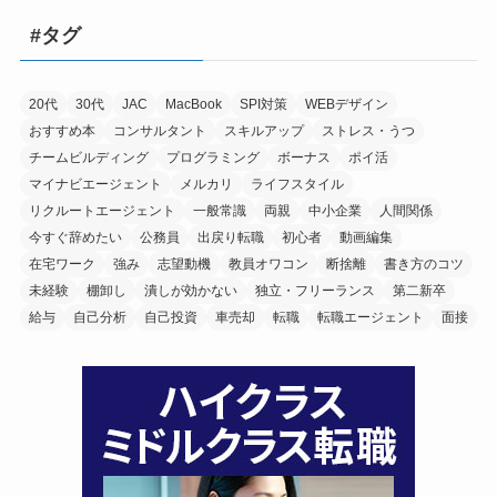
#タグ
20代
30代
JAC
MacBook
SPI対策
WEBデザイン
おすすめ本
コンサルタント
スキルアップ
ストレス・うつ
チームビルディング
プログラミング
ボーナス
ポイ活
マイナビエージェント
メルカリ
ライフスタイル
リクルートエージェント
一般常識
両親
中小企業
人間関係
今すぐ辞めたい
公務員
出戻り転職
初心者
動画編集
在宅ワーク
強み
志望動機
教員オワコン
断捨離
書き方のコツ
未経験
棚卸し
潰しが効かない
独立・フリーランス
第二新卒
給与
自己分析
自己投資
車売却
転職
転職エージェント
面接